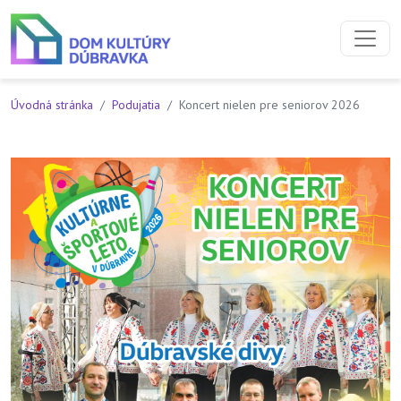
Preskočiť na obsah
Preskočiť na hlavné menu
Úvodná stránka
Podujatia
Koncert nielen pre seniorov 2026