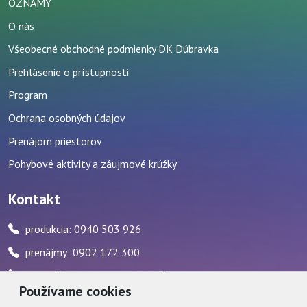
OZNAMY
O nás
Všeobecné obchodné podmienky DK Dúbravka
Prehlásenie o prístupnosti
Program
Ochrana osobných údajov
Prenájom priestorov
Pohybové aktivity a záujmové krúžky
Kontakt
produkcia: 0940 503 926
prenájmy: 0902 172 300
pokladňa: 0917 482 595 / počas stránkových hodín
Používame cookies
zvukár: 0911 227 437