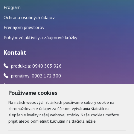
Program
Ochrana osobných údajov
Prenájom priestorov
Pohybové aktivity a záujmové krúžky
Kontakt
produkcia: 0940 503 926
prenájmy: 0902 172 300
pokladňa: 0917 482 595 / počas stránkových hodín
Používame cookies
zvukár: 0911 227 437
Na našich webových stránkach používame súbory cookie na
zhromažďovanie údajov za účelom vytvárania štatistík na
Social
zlepšenie kvality našej webovej stránky. Naše cookies môžete
prijať alebo odmietnuť kliknutím na tlačidlá nižšie.
Facebook