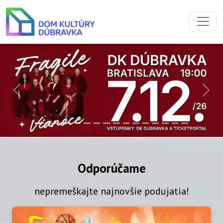
Preskočiť na obsah
Preskočiť na hlavné menu
Previous
Next
DK Dúbravka
Odporúčame
nepremeškajte najnovšie podujatia!