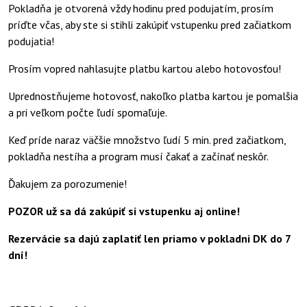
Pokladňa je otvorená vždy hodinu pred podujatím, prosím
príďte včas, aby ste si stihli zakúpiť vstupenku pred začiatkom
podujatia!
Prosím vopred nahlasujte platbu kartou alebo hotovosťou!
Uprednostňujeme hotovosť, nakoľko platba kartou je pomalšia
a pri veľkom počte ľudí spomaľuje.
Keď príde naraz väčšie množstvo ľudí 5 min. pred začiatkom,
pokladňa nestíha a program musí čakať a začínať neskôr.
Ďakujem za porozumenie!
POZOR už sa dá zakúpiť si vstupenku aj online!
Rezervácie sa dajú zaplatiť len priamo v pokladni DK do 7
dní!