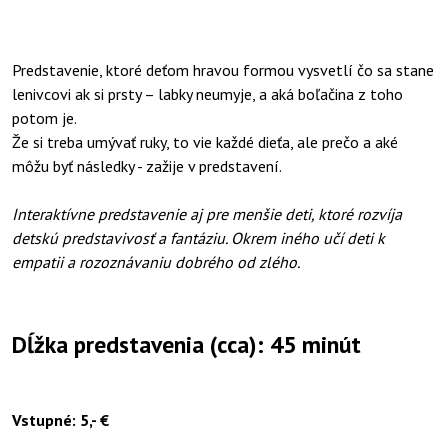
Predstavenie, ktoré deťom hravou formou vysvetlí čo sa stane
lenivcovi ak si prsty – labky neumyje, a aká boľačina z toho
potom je.
Že si treba umývať ruky, to vie každé dieťa, ale prečo a aké
môžu byť následky - zažije v predstavení.
Interaktívne predstavenie aj pre menšie deti, ktoré rozvíja
detskú predstavivosť a fantáziu. Okrem iného učí deti k
empatii a rozoznávaniu dobrého od zlého.
Dĺžka predstavenia (cca):
45
minút
Vstupné: 5,- €