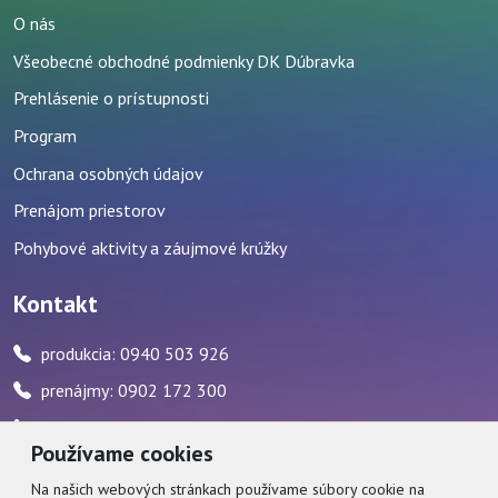
O nás
Všeobecné obchodné podmienky DK Dúbravka
Prehlásenie o prístupnosti
Program
Ochrana osobných údajov
Prenájom priestorov
Pohybové aktivity a záujmové krúžky
Kontakt
produkcia: 0940 503 926
prenájmy: 0902 172 300
pokladňa: 0917 482 595 / počas stránkových hodín
Používame cookies
zvukár: 0911 227 437
Na našich webových stránkach používame súbory cookie na