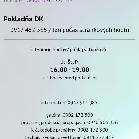
telefón 4:
zvukár: 0911 227 437
Pokladňa DK
0917 482 595 / len počas stránkových hodín
Otváracie hodiny / predaj vstupeniek:
Ut, Št, Pi
16:00 - 19:00
a 1 hodina pred podujatím
informátori:
​0947 913 985
galéria: 0902 172 300
program, produkcia, propagácia: 0940 503 926
krátkodobé prenájmy: 0902 172 300
technik, zvukár, osvetľovač: 0911 227 437