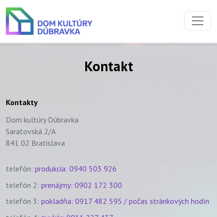
Preskočiť na obsah
Preskočiť na hlavné menu
Kontakt
Kontakty
Dom kultúry Dúbravka
Saratovská 2/A
841 02 Bratislava
telefón:
produkcia: 0940 503 926
telefón 2:
prenájmy: 0902 172 300
telefón 3:
pokladňa: 0917 482 595 / počas stránkových hodín