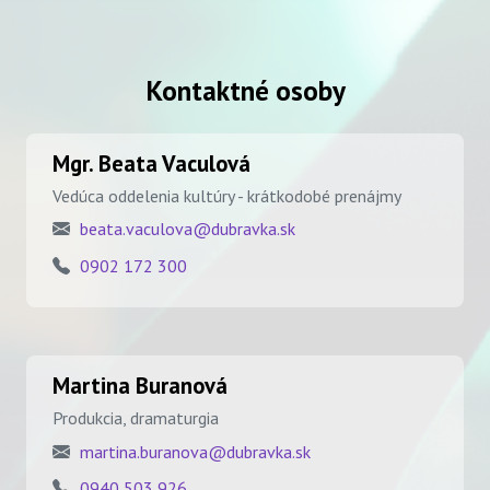
Kontaktné osoby
Mgr. Beata Vaculová
Vedúca oddelenia kultúry - krátkodobé prenájmy
beata.vaculova@dubravka.sk
0902 172 300
Martina Buranová
Produkcia, dramaturgia
martina.buranova@dubravka.sk
0940 503 926