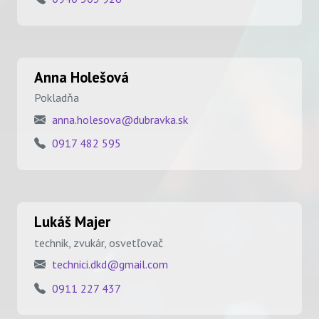
Anna Holešová
Pokladňa
anna.holesova@dubravka.sk
0917 482 595
Lukáš Majer
technik, zvukár, osvetľovač
technici.dkd@gmail.com
0911 227 437