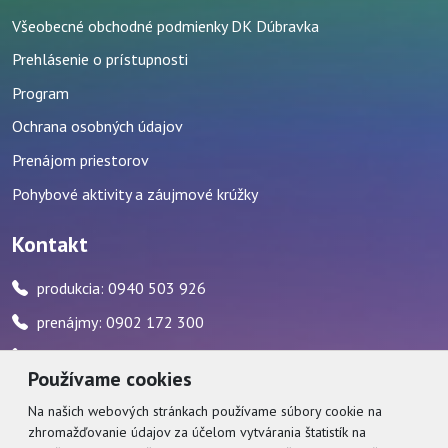
Všeobecné obchodné podmienky DK Dúbravka
Prehlásenie o prístupnosti
Program
Ochrana osobných údajov
Prenájom priestorov
Pohybové aktivity a záujmové krúžky
Kontakt
produkcia: 0940 503 926
prenájmy: 0902 172 300
pokladňa: 0917 482 595 / počas stránkových hodín
Používame cookies
zvukár: 0911 227 437
Na našich webových stránkach používame súbory cookie na
zhromažďovanie údajov za účelom vytvárania štatistík na
Social