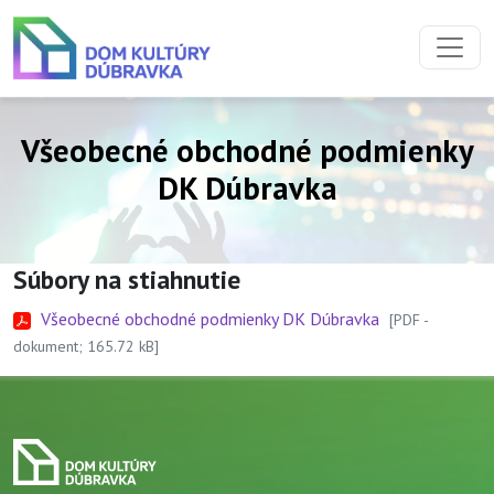
Preskočiť na obsah
Preskočiť na hlavné menu
Všeobecné obchodné podmienky
DK Dúbravka
Súbory na stiahnutie
Všeobecné obchodné podmienky DK Dúbravka
[PDF -
dokument; 165.72 kB]