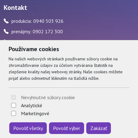
Kontakt
produkcia: 0940 503 926
prenájmy: 0902 172 300
pokladňa: 0917 482 595 / počas stránkových hodín
Používame cookies
zvukár: 0911 227 437
Na našich webových stránkach používame súbory cookie na
zhromažďovanie údajov za účelom vytvárania štatistík na
Social
zlepšenie kvality našej webovej stránky. Naše cookies môžete
prijať alebo odmietnuť kliknutím na tlačidlá nižšie.
Facebook
© 2026 Arrabella s.r.o., mayabella s.r.o., Všetky práva vyhradené.
Nevyhnutné súbory cookie
Analytické
Marketingové
Povoliť všetky
Povoliť výber
Zakázať
Hosting:
- Web: