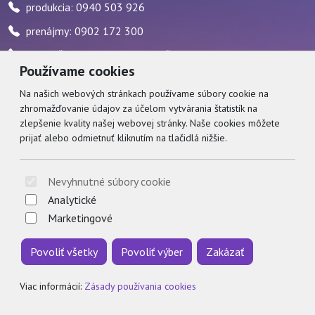
produkcia: 0940 503 926
prenájmy: 0902 172 300
pokladňa: 0917 482 595 / počas stránkových hodín
Používame cookies
zvukár: 0911 227 437
Na našich webových stránkach používame súbory cookie na
zhromažďovanie údajov za účelom vytvárania štatistík na
Social
zlepšenie kvality našej webovej stránky. Naše cookies môžete
prijať alebo odmietnuť kliknutím na tlačidlá nižšie.
Facebook
© 2026 Arrabella s.r.o., mayabella s.r.o., Všetky práva vyhradené.
Nevyhnutné súbory cookie
Analytické
Marketingové
Povoliť všetky
Povoliť výber
Zakázať
Hosting:
- Web:
Viac informácií:
Zásady používania cookies