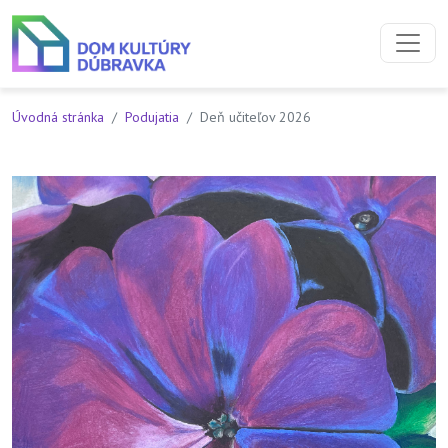
Preskočiť na obsah
Preskočiť na hlavné menu
Úvodná stránka
Podujatia
Deň učiteľov 2026