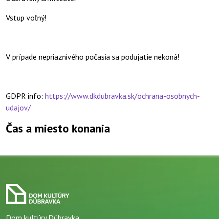
Vstup voľný!
V prípade nepriaznivého počasia sa podujatie nekoná!
GDPR info:
https://www.dkdubravka.sk/ochrana-osobnych-
udajov/
Čas a miesto konania
Dom kultúry Dúbravka