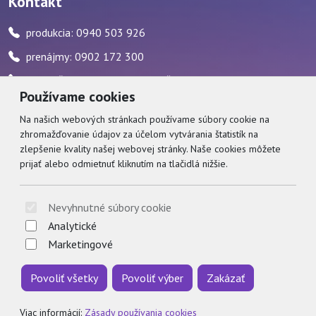
Kontakt
produkcia: 0940 503 926
prenájmy: 0902 172 300
pokladňa: 0917 482 595 / počas stránkových hodín
Používame cookies
zvukár: 0911 227 437
Na našich webových stránkach používame súbory cookie na
zhromažďovanie údajov za účelom vytvárania štatistík na
Social
zlepšenie kvality našej webovej stránky. Naše cookies môžete
prijať alebo odmietnuť kliknutím na tlačidlá nižšie.
Facebook
© 2026 Arrabella s.r.o., mayabella s.r.o., Všetky práva vyhradené.
Nevyhnutné súbory cookie
Analytické
Marketingové
Povoliť všetky
Povoliť výber
Zakázať
Hosting:
- Web:
Viac informácií:
Zásady používania cookies