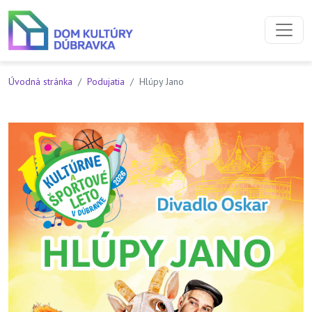
Preskočiť na obsah
Preskočiť na hlavné menu
Úvodná stránka
Podujatia
Hlúpy Jano