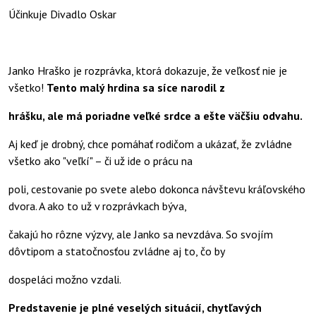
Účinkuje Divadlo Oskar
Janko Hraško je rozprávka, ktorá dokazuje, že veľkosť nie je
všetko!
Tento malý hrdina sa síce narodil z
hrášku, ale má poriadne veľké srdce a ešte väčšiu odvahu.
Aj keď je drobný, chce pomáhať rodičom a ukázať, že zvládne
všetko ako "veľkí" – či už ide o prácu na
poli, cestovanie po svete alebo dokonca návštevu kráľovského
dvora. A ako to už v rozprávkach býva,
čakajú ho rôzne výzvy, ale Janko sa nevzdáva. So svojím
dôvtipom a statočnosťou zvládne aj to, čo by
dospeláci možno vzdali.
Predstavenie je plné veselých situácií, chytľavých