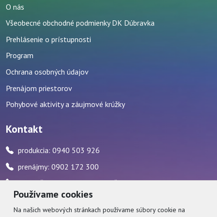
O nás
Všeobecné obchodné podmienky DK Dúbravka
Prehlásenie o prístupnosti
Program
Ochrana osobných údajov
Prenájom priestorov
Pohybové aktivity a záujmové krúžky
Kontakt
produkcia: 0940 503 926
prenájmy: 0902 172 300
pokladňa: 0917 482 595 / počas stránkových hodín
Používame cookies
zvukár: 0911 227 437
Na našich webových stránkach používame súbory cookie na