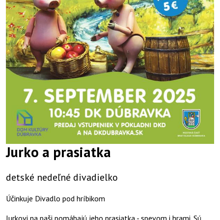
Jurko a prasiatka
detské nedeľné divadielko
Účinkuje Divadlo pod hríbikom
Jurkovi na paši pomáhajú jeho prasiatka - spevom i hrami. Sú