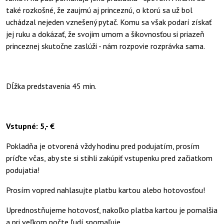
také rozkošné, že zaujmú aj princeznú, o ktorú sa už bol
uchádzal nejeden vznešený pytač. Komu sa však podarí získať
jej ruku a dokázať, že svojim umom a šikovnosťou si priazeň
princeznej skutočne zaslúži - nám rozpovie rozprávka sama.
Dĺžka predstavenia 45 min.
Vstupné: 5,- €
Pokladňa je otvorená vždy hodinu pred podujatím, prosím
príďte včas, aby ste si stihli zakúpiť vstupenku pred začiatkom
podujatia!
Prosím vopred nahlasujte platbu kartou alebo hotovosťou!
Uprednostňujeme hotovosť, nakoľko platba kartou je pomalšia
a pri veľkom počte ľudí spomaľuje.