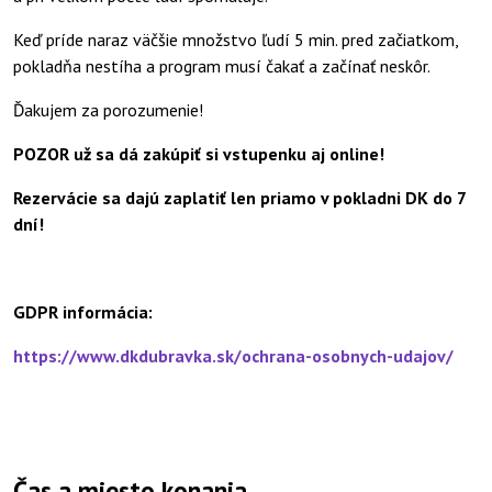
Keď príde naraz väčšie množstvo ľudí 5 min. pred začiatkom,
pokladňa nestíha a program musí čakať a začínať neskôr.
Ďakujem za porozumenie!
POZOR už sa dá zakúpiť si vstupenku aj online!
Rezervácie sa dajú zaplatiť len priamo v pokladni DK do 7
dní!
GDPR informácia:
https://www.dkdubravka.sk/ochrana-osobnych-udajov/
Čas a miesto konania