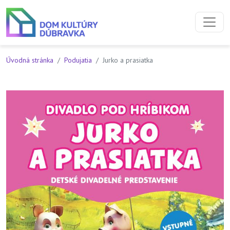
Preskočiť na obsah
Preskočiť na hlavné menu
Úvodná stránka
Podujatia
Jurko a prasiatka