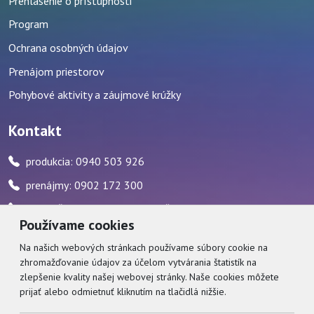
Prehlásenie o prístupnosti
Program
Ochrana osobných údajov
Prenájom priestorov
Pohybové aktivity a záujmové krúžky
Kontakt
produkcia: 0940 503 926
prenájmy: 0902 172 300
pokladňa: 0917 482 595 / počas stránkových hodín
Používame cookies
zvukár: 0911 227 437
Na našich webových stránkach používame súbory cookie na
zhromažďovanie údajov za účelom vytvárania štatistík na
Social
zlepšenie kvality našej webovej stránky. Naše cookies môžete
prijať alebo odmietnuť kliknutím na tlačidlá nižšie.
Facebook