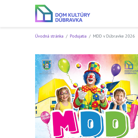
Preskočiť na obsah
Preskočiť na hlavné menu
Úvodná stránka
Podujatia
MDD v Dúbravke 2026