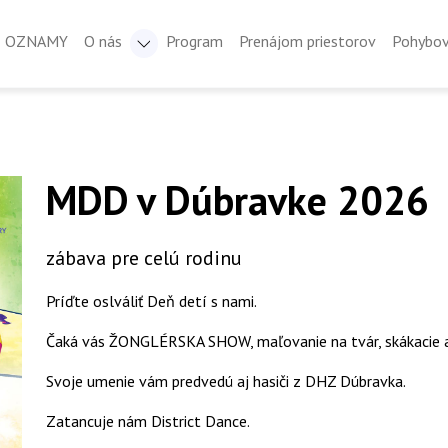
OZNAMY
O nás
Program
Prenájom priestorov
Pohybov
MDD v Dúbravke 2026
zábava pre celú rodinu
Príďte oslváliť Deň detí s nami.
Čaká vás ŽONGLÉRSKA SHOW, maľovanie na tvár, skákacie atr
Svoje umenie vám predvedú aj hasiči z DHZ Dúbravka.
Zatancuje nám District Dance.