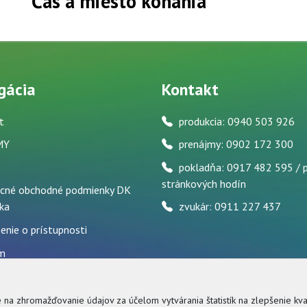
Čas a miesto konania
gácia
Kontakt
t
produkcia: 0940 503 926
MY
prenájmy: 0902 172 300
pokladňa: 0917 482 595 / 
stránkových hodín
cné obchodné podmienky DK
ka
zvukár: 0911 227 437
enie o prístupnosti
m
a osobných údajov
om priestorov
a zhromažďovanie údajov za účelom vytvárania štatistík na zlepšenie kval