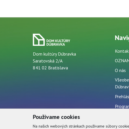
Navi
Kontak
Dom kultúry Dúbravka
OZNA
Saratovská 2/A
841 02 Bratislava
O nás
Všeobe
Dúbrav
Prehlás
Progra
Ochran
Používame cookies
Prenáj
Na našich webových stránkach používame súbory cookie n