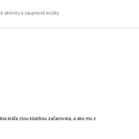
é aktivity a záujmové krúžky
ána kráľa zlou kliatbou začarovala, a ako mu z