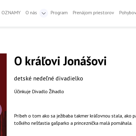
OZNAMY
O nás
Program
Prenájom priestorov
Pohybov
O kráľovi Jonášovi
detské nedeľné divadielko
Účinkuje Divadlo Žihadlo
Príbeh o tom ako sa ježibaba takmer kráľovnou stala, ako p
toľkého nešťastia gašparko a princeznička malá pomáhala.