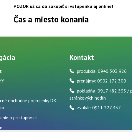
POZOR už sa dá zakúpiť si vstupenku aj online!
Čas a miesto konania
gácia
Kontakt
t
produkcia: 0940 503 926
MY
prenájmy: 0902 172 300
pokladňa: 0917 482 595 / 
stránkových hodín
cné obchodné podmienky DK
ka
zvukár: 0911 227 437
enie o prístupnosti
m