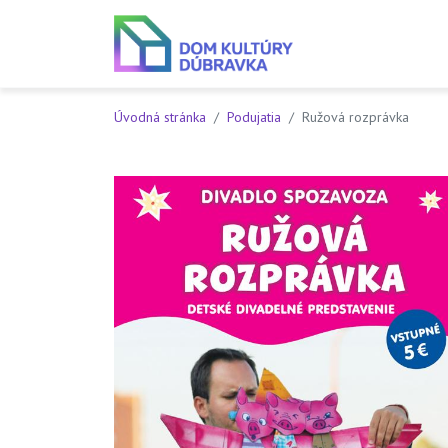
Preskočiť na obsah
Preskočiť na hlavné menu
Úvodná stránka
Podujatia
Ružová rozprávka