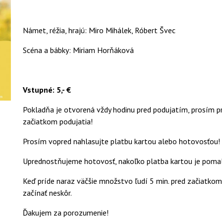
Námet, réžia, hrajú: Miro Mihálek, Róbert Švec
Scéna a bábky: Miriam Horňáková
Vstupné: 5,- €
Pokladňa je otvorená vždy hodinu pred podujatím, prosím príď
začiatkom podujatia!
Prosím vopred nahlasujte platbu kartou alebo hotovosťou!
Uprednostňujeme hotovosť, nakoľko platba kartou je pomalš
Keď príde naraz väčšie množstvo ľudí 5 min. pred začiatkom
začínať neskôr.
Ďakujem za porozumenie!