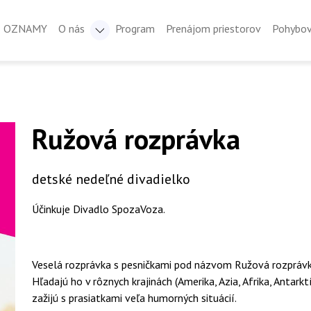
OZNAMY
O nás
Program
Prenájom priestorov
Pohybov
Ružová rozprávka
detské nedeľné divadielko
Účinkuje Divadlo SpozaVoza.
Veselá rozprávka s pesničkami pod názvom Ružová rozprávka
Hľadajú ho v rôznych krajinách (Amerika, Azia, Afrika, Antarkt
zažijú s prasiatkami veľa humorných situácií.