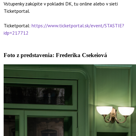
Vstupenky zakúpite v pokladni DK, tu online alebo v sieti
Ticketportal.
Ticketportal:
https://www.ticketportal.sk/event/STASTIE?
idp=217712
Foto z predstavenia: Frederika Csekeiová