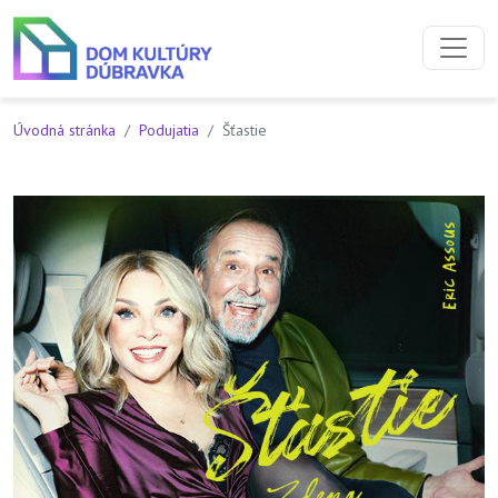
Preskočiť na obsah
Preskočiť na hlavné menu
Úvodná stránka
Podujatia
Šťastie