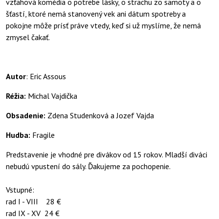
vzťahová komédia o potrebe lásky, o strachu zo samoty a o
šťastí, ktoré nemá stanovený vek ani dátum spotreby a
pokojne môže prísť práve vtedy, keď si už myslíme, že nemá
zmysel čakať.
Autor
: Eric Assous
Réžia:
Michal Vajdička
Obsadenie:
Zdena Studenková a Jozef Vajda
Hudba:
Fragile
Predstavenie je vhodné pre divákov od 15 rokov. Mladší diváci
nebudú vpustení do sály. Ďakujeme za pochopenie.
Vstupné:
rad I - VIII 28 €
rad IX - XV 24 €