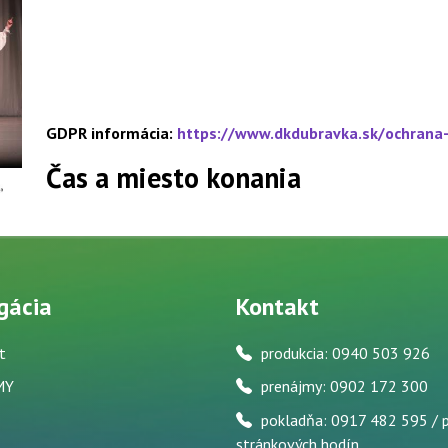
GDPR informácia:
https://www.dkdubravka.sk/ochrana
Čas a miesto konania
gácia
Kontakt
t
produkcia: 0940 503 926
MY
prenájmy: 0902 172 300
pokladňa: 0917 482 595 / 
stránkových hodín