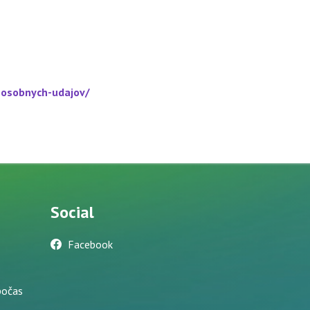
-osobnych-udajov/
Social
Facebook
počas