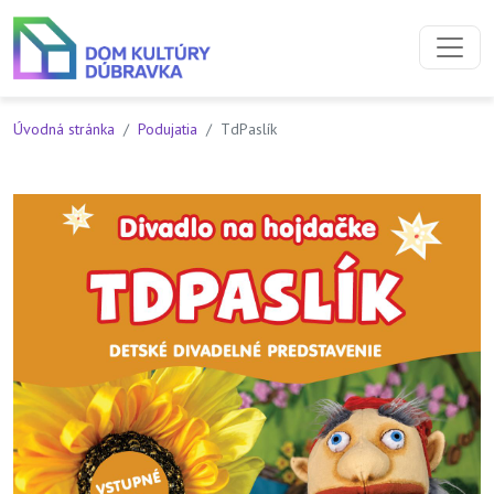
Preskočiť na obsah
Preskočiť na hlavné menu
Úvodná stránka
Podujatia
TdPaslík