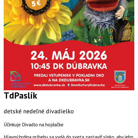
TdPaslík
detské nedeľné divadielko
Účinkuje Divadlo na hojdačke
Hlavný hrdina príbehu sa vydá do sveta zastaviť slnko, aby jeho