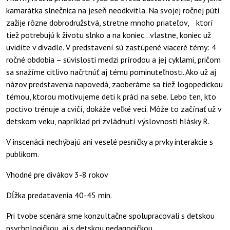
kamarátka slnečnica na jeseň neodkvitla. Na svojej ročnej púti
zažije rôzne dobrodružstvá, stretne mnoho priateľov, ktorí
tiež potrebujú k životu slnko a na koniec…vlastne, koniec už
uvidíte v divadle. V predstavení sú zastúpené viaceré témy: 4
ročné obdobia – súvislosti medzi prírodou a jej cyklami, pričom
sa snažíme citlivo načrtnúť aj tému pominuteľnosti. Ako už aj
názov predstavenia napovedá, zaoberáme sa tiež logopedickou
témou, ktorou motivujeme deti k práci na sebe. Lebo ten, kto
poctivo trénuje a cvičí, dokáže veľké veci. Môže to začínať už v
detskom veku, napríklad pri zvládnutí výslovnosti hlásky R.
V inscenácii nechýbajú ani veselé pesničky a prvky interakcie s
publikom.
Vhodné pre divákov 3-8 rokov
Dĺžka predatavenia 40-45 min.
Pri tvobe scenára sme konzultačne spolupracovali s detskou
psychologičkou, aj s detskou pedagogičkou.