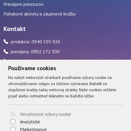
Prenájom priestorov
Pohybové aktivity a záujmové krúžky
Kontakt
produkcia: 0940 503 926
prenájmy: 0902 172 300
pokladňa: 0917 482 595 / počas stránkových hodín
Používame cookies
zvukár: 0911 227 437
Na našich webových stránkach používame súbory cookie na
zhromažďovanie údajov za účelom vytvárania štatistík na
Social
zlepšenie kvality našej webovej stránky. Naše cookies môžete
prijať alebo odmietnuť kliknutím na tlačidlá nižšie.
Facebook
© 2026 Arrabella s.r.o., mayabella s.r.o., Všetky práva vyhradené.
Nevyhnutné súbory cookie
Analytické
Marketingové